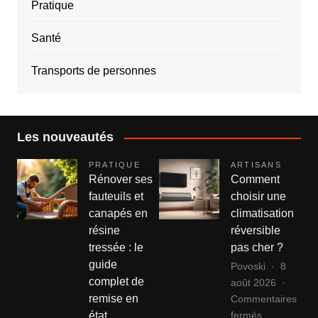
Pratique
Santé
Transports de personnes
Les nouveautés
PRATIQUE
ARTISANS
Rénover ses
Comment
fauteuils et
choisir une
canapés en
climatisation
résine
réversible
tressée : le
pas cher ?
guide
Povoski
8
complet de
août 2026
remise en
Commentaires
sur
fermés
état