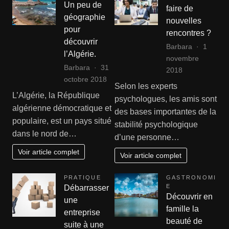
Un peu de
faire de
géographie
nouvelles
pour
rencontres ?
découvrir
Barbara
1
l’Algérie.
novembre
Barbara
31
2018
octobre 2018
Selon les experts
L’Algérie, la République
psychologues, les amis sont
algérienne démocratique et
des bases importantes de la
populaire, est un pays situé
stabilité psychologique
dans le nord de…
d’une personne…
Voir article complet
Voir article complet
PRATIQUE
GASTRONOMI
E
Débarrasser
Découvrir en
une
famille la
entreprise
beauté de
suite à une