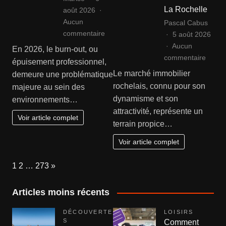
état
La Rochelle
août 2026
Aucun
Pascal Cabus
sur
commentaire
5 août 2026
Comment
Aucun
En 2026, le burn-out, ou
reconnaître
sur
commentaire
épuisement professionnel,
les
Agenc
Le marché immobilier
demeure une problématique
signes
immobi
rochelais, connu pour son
majeure au sein des
d’un
rochel
dynamisme et son
environnements…
burn-
:
attractivité, représente un
out
sécuri
Voir article complet
terrain propice…
?
la
vente
Voir article complet
de
votre
Page:
Next
1
2
…
273
»
bien
à
Articles moins récents
La
Roche
DÉCOUVERTE
LOISIRS
S
Comment