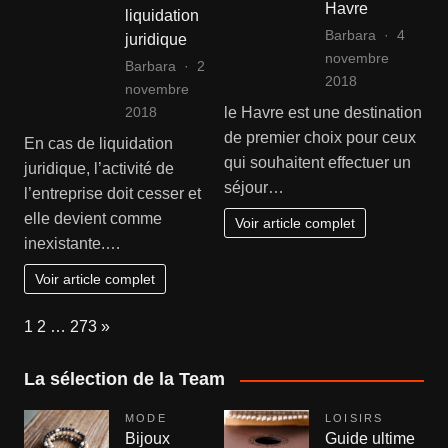
Havre
liquidation
Barbara
4
juridique
novembre
Barbara
2
2018
novembre
le Havre est une destination
2018
de premier choix pour ceux
En cas de liquidation
qui souhaitent effectuer un
juridique, l’activité de
séjour…
l’entreprise doit cesser et
elle devient comme
Voir article complet
inexistante.…
Voir article complet
Page:
Next
1
2
…
273
»
La sélection de la Team
MODE
LOISIRS
Bijoux
Guide ultime