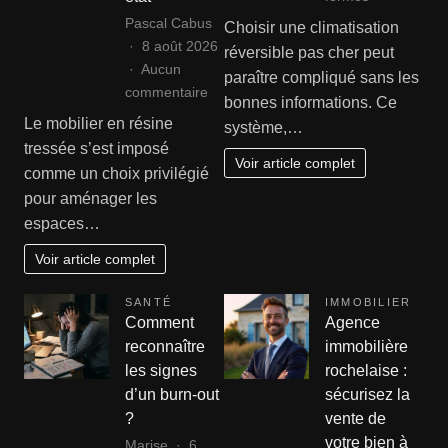
Comment
Pascal Cabus
Choisir une climatisation
choisir
8 août 2026
réversible pas cher peut
une
Aucun
paraître compliqué sans les
climatisation
sur
commentaire
bonnes informations. Ce
réversible
Rénover
Le mobilier en résine
système,…
pas
ses
tressée s’est imposé
cher
fauteuils
Voir article complet
comme un choix privilégié
?
et
pour aménager les
canapés
espaces…
en
résine
Voir article complet
tressée
:
SANTÉ
IMMOBILIER
le
Comment
Agence
guide
reconnaître
immobilière
complet
les signes
rochelaise :
de
d’un burn-out
sécurisez la
remise
?
vente de
en
votre bien à
Marise
6