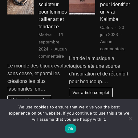
sculpteur
pour identifier
pour femmes
un vrai
: allier art et
Kalimba
tendance
Carlos
30
juin 2023
Marise
13
Aucun
septembre
sur
commentaire
2024
Aucun
Guide
sur
commentaire
L’art de la musique a
ultime
Bijoux
Le monde des bijoux évolue
toujours été une source
pour
sculpteur
sans cesse, et parmi les
d’inspiration et de réconfort
identif
pour
créations les plus
pour beaucoup.…
un
femmes
fascinantes, on…
vrai
:
Voir article complet
Kalim
allier
Voir article complet
art
We use cookies to ensure that we give you the best
et
experience on our website. If you continue to use this site we
FINANCES
AUTOS
MOTOS
will assume that you are happy with it.
Comprendre
tendance
Les
les bases de
Ok
meilleures
l’investissem