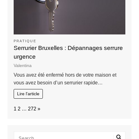
PRATIQUE
Serrurier Bruxelles : Dépannages serrure
urgence
Valentina
Vous avez été enfermé hors de votre maison et
vous avez besoin d’un serrurier rapide…
Lire l'article
Page:
Next
1
2
…
272
»