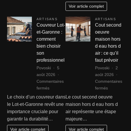
vente
Voir article complet
de
votre
ARTISANS
ARTISANS
bien
Couvreur Lot-
Cout second
à
et-Garonne :
oeuvre
La
comment
maison hors
Roche
bien choisir
d eau hors d
son
air : ce qu’il
professionnel
faut prévoir
Povoski
5
Povoski
2
août 2026
août 2026
Commentaires
Commentaires
sur
sur
fermés
fermés
Couvreur
Cout
Le choix d’un couvreur dans
Le cout second oeuvre
Lot-
second
le Lot-et-Garonne revêt une
maison hors d eau hors d
et-
oeuvre
importance cruciale pour
air représente une étape
Garonne
maison
garantir la durabilité…
majeure…
:
hors
comment
d
Voir article complet
Voir article complet