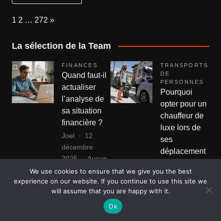
Page:
Next
1
2
…
272
»
La sélection de la Team
FINANCES
TRANSPORTS
DE
Quand faut-il
PERSONNES
actualiser
Pourquoi
l’analyse de
opter pour un
sa situation
chauffeur de
financière ?
luxe lors de
Joel
12
ses
décembre
déplacement
2025
Aucun
s à Paris ?
sur
commentaire
We use cookies to ensure that we give you the best
Joel
21 mars
Quand
experience on our website. If you continue to use this site we
L’analyse de sa situation
2026
Aucun
will assume that you are happy with it.
faut-
financière est souvent
sur
commentaire
il
Ok
réalisée à un moment clé :
Pourq
Se déplacer à Paris avec un
actualiser
opter