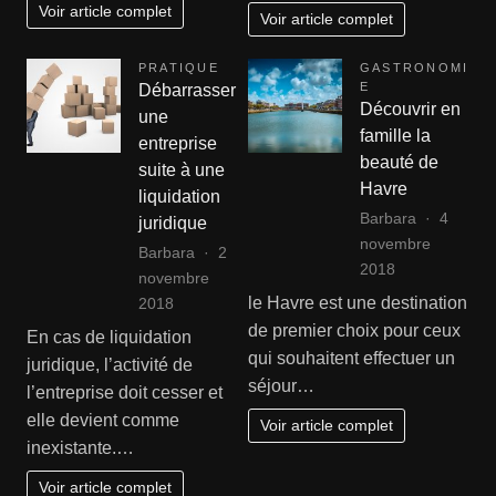
Voir article complet
Voir article complet
PRATIQUE
GASTRONOMI
E
Débarrasser
Découvrir en
une
famille la
entreprise
beauté de
suite à une
Havre
liquidation
Barbara
4
juridique
novembre
Barbara
2
2018
novembre
le Havre est une destination
2018
de premier choix pour ceux
En cas de liquidation
qui souhaitent effectuer un
juridique, l’activité de
séjour…
l’entreprise doit cesser et
elle devient comme
Voir article complet
inexistante.…
Voir article complet