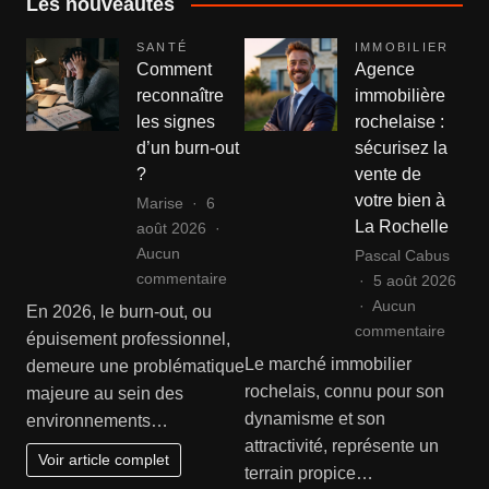
Les nouveautés
SANTÉ
IMMOBILIER
Comment
Agence
reconnaître
immobilière
les signes
rochelaise :
d’un burn-out
sécurisez la
?
vente de
votre bien à
Marise
6
La Rochelle
août 2026
Aucun
Pascal Cabus
sur
commentaire
5 août 2026
Comment
Aucun
En 2026, le burn-out, ou
reconnaître
sur
commentaire
épuisement professionnel,
les
Agenc
Le marché immobilier
demeure une problématique
signes
immobi
rochelais, connu pour son
majeure au sein des
d’un
rochel
dynamisme et son
environnements…
burn-
:
attractivité, représente un
out
sécuri
Voir article complet
terrain propice…
?
la