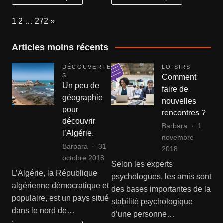
bien
eau
choisir
hors
Page:
Next
1
2
…
272
»
son
d
professionnel
air :
Articles moins récents
ce
qu’il
DÉCOUVERTE
LOISIRS
faut
S
Comment
Un peu de
prévoir
faire de
géographie
nouvelles
pour
rencontres ?
découvrir
Barbara
1
l’Algérie.
novembre
Barbara
31
2018
octobre 2018
Selon les experts
L’Algérie, la République
psychologues, les amis sont
algérienne démocratique et
des bases importantes de la
populaire, est un pays situé
stabilité psychologique
dans le nord de…
d’une personne…