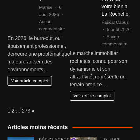
en
votre bien à
Marise
6
état
La Rochelle
août 2026
Aucun
Pascal Cabus
sur
commentaire
5 août 2026
Comment
Aucun
En 2026, le burn-out, ou
reconnaître
sur
commentaire
épuisement professionnel,
les
Agenc
Le marché immobilier
demeure une problématique
signes
immobi
rochelais, connu pour son
majeure au sein des
d’un
rochel
dynamisme et son
environnements…
burn-
:
attractivité, représente un
out
sécuri
Voir article complet
terrain propice…
?
la
vente
Voir article complet
de
votre
Page:
Next
1
2
…
273
»
bien
à
Articles moins récents
La
Roche
DÉCOUVERTE
LOISIRS