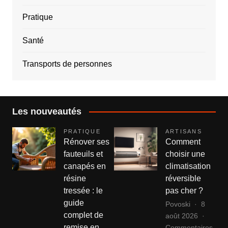
Pratique
Santé
Transports de personnes
Les nouveautés
PRATIQUE
ARTISANS
Rénover ses
Comment
fauteuils et
choisir une
canapés en
climatisation
résine
réversible
tressée : le
pas cher ?
guide
Povoski
8
complet de
août 2026
remise en
Commentaires