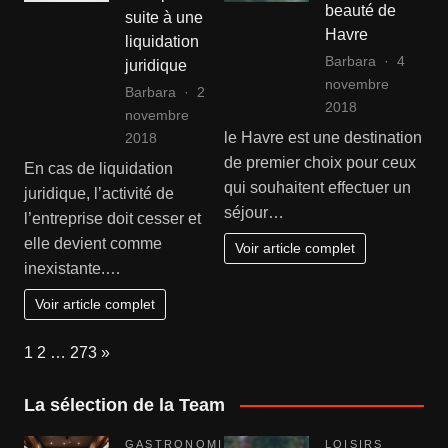
beauté de
suite à une
Havre
liquidation
Barbara
4
juridique
novembre
Barbara
2
2018
novembre
le Havre est une destination
2018
de premier choix pour ceux
En cas de liquidation
qui souhaitent effectuer un
juridique, l’activité de
séjour…
l’entreprise doit cesser et
elle devient comme
Voir article complet
inexistante.…
Voir article complet
Page:
Next
1
2
…
273
»
La sélection de la Team
GASTRONOMI
LOISIRS