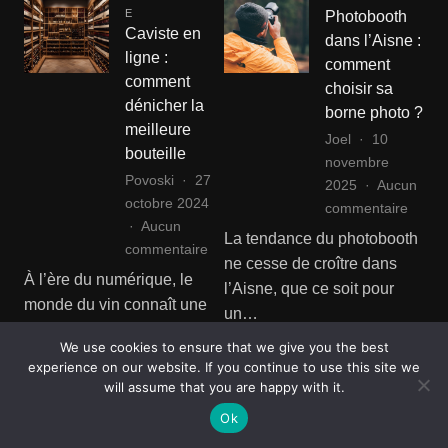
E
Photobooth
Caviste en
dans l’Aisne :
ligne :
comment
comment
choisir sa
dénicher la
borne photo ?
meilleure
Joel
10
bouteille
novembre
Povoski
27
2025
Aucun
octobre 2024
sur
commentaire
Aucun
Photo
La tendance du photobooth
sur
commentaire
dans
ne cesse de croître dans
Caviste
l’Aisne
À l’ère du numérique, le
l’Aisne, que ce soit pour
en
:
monde du vin connaît une
un…
ligne
comm
transformation avec
:
choisir
We use cookies to ensure that we give you the best
Voir article complet
l’émergence des cavistes…
comment
experience on our website. If you continue to use this site we
sa
dénicher
will assume that you are happy with it.
Voir article complet
borne
la
photo
Ok
meilleure
ANIMAUX
AUTOS
?