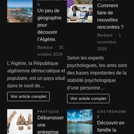
S
Comment
Un peu de
faire de
géographie
nouvelles
pour
rencontres ?
découvrir
Barbara
1
l’Algérie.
novembre
Barbara
31
2018
octobre 2018
Selon les experts
L’Algérie, la République
psychologues, les amis sont
algérienne démocratique et
des bases importantes de la
populaire, est un pays situé
stabilité psychologique
dans le nord de…
d’une personne…
Voir article complet
Voir article complet
PRATIQUE
GASTRONOMI
E
Débarrasser
Découvrir en
une
famille la
entreprise