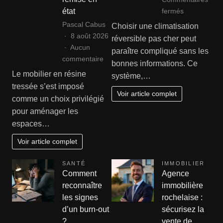
sur
fermés
état
Comment
Pascal Cabus
Choisir une climatisation
choisir
8 août 2026
réversible pas cher peut
une
Aucun
paraître compliqué sans les
climatisation
sur
commentaire
bonnes informations. Ce
réversible
Rénover
Le mobilier en résine
système,…
pas
ses
tressée s’est imposé
cher
fauteuils
Voir article complet
comme un choix privilégié
?
et
pour aménager les
canapés
espaces…
en
résine
Voir article complet
tressée
:
SANTÉ
IMMOBILIER
le
Comment
Agence
guide
reconnaître
immobilière
complet
les signes
rochelaise :
de
d’un burn-out
sécurisez la
remise
?
vente de