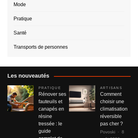
Mode
Pratique
Santé
Transports de personnes
Les nouveautés
PRATIQUE
ARTISANS
Rénover ses
Comment
fauteuils et
choisir une
canapés en
climatisation
résine
réversible
tressée : le
pas cher ?
guide
Povoski
8