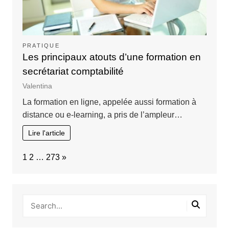
PRATIQUE
Les principaux atouts d’une formation en
secrétariat comptabilité
Valentina
La formation en ligne, appelée aussi formation à
distance ou e-learning, a pris de l’ampleur…
Lire l'article
Page:
Next
1
2
…
273
»