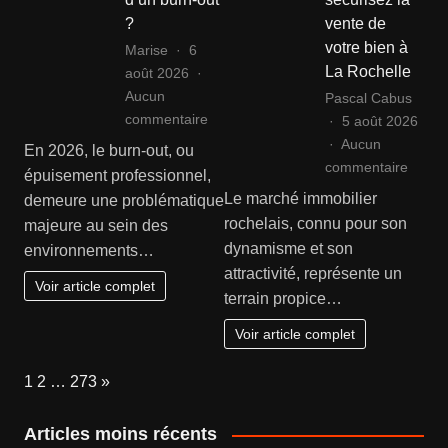
remise
?
vente de
en
votre bien à
Marise
6
état
La Rochelle
août 2026
Aucun
Pascal Cabus
sur
commentaire
5 août 2026
Comment
Aucun
En 2026, le burn-out, ou
reconnaître
sur
commentaire
épuisement professionnel,
les
Agenc
Le marché immobilier
demeure une problématique
signes
immobi
rochelais, connu pour son
majeure au sein des
d’un
rochel
dynamisme et son
environnements…
burn-
:
attractivité, représente un
out
sécuri
Voir article complet
terrain propice…
?
la
vente
Voir article complet
de
votre
Page:
Next
1
2
…
273
»
bien
à
Articles moins récents
La