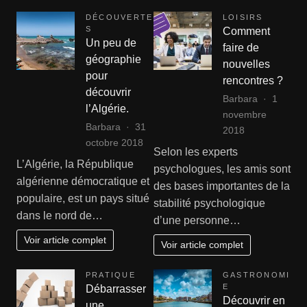
Roche
DÉCOUVERTE
LOISIRS
S
Comment
Un peu de
faire de
géographie
nouvelles
pour
rencontres ?
découvrir
Barbara
1
l’Algérie.
novembre
Barbara
31
2018
octobre 2018
Selon les experts
L’Algérie, la République
psychologues, les amis sont
algérienne démocratique et
des bases importantes de la
populaire, est un pays situé
stabilité psychologique
dans le nord de…
d’une personne…
Voir article complet
Voir article complet
PRATIQUE
GASTRONOMI
E
Débarrasser
Découvrir en
une