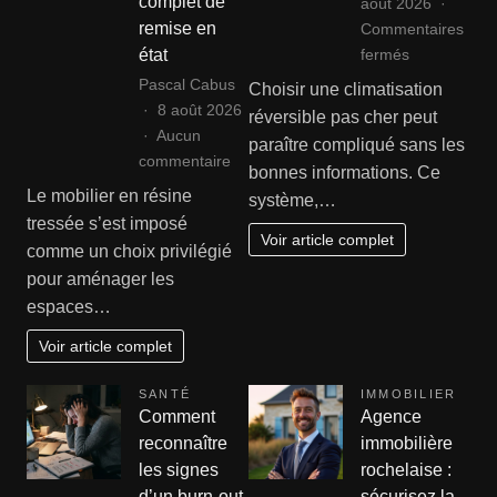
complet de
août 2026
remise en
Commentaires
sur
fermés
état
Comment
Pascal Cabus
Choisir une climatisation
choisir
8 août 2026
réversible pas cher peut
une
Aucun
paraître compliqué sans les
climatisation
sur
commentaire
bonnes informations. Ce
réversible
Rénover
Le mobilier en résine
système,…
pas
ses
tressée s’est imposé
cher
fauteuils
Voir article complet
comme un choix privilégié
?
et
pour aménager les
canapés
espaces…
en
résine
Voir article complet
tressée
:
SANTÉ
IMMOBILIER
le
Comment
Agence
guide
reconnaître
immobilière
complet
les signes
rochelaise :
de
d’un burn-out
sécurisez la