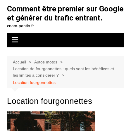
Aller
Comment être premier sur Google
au
et générer du trafic entrant.
contenu
cnam-pantin.fr
Accueil
Autos motos
Location de fourgonnettes : quels sont les bénéfices et
les limites à considérer ?
Location fourgonnettes
Location fourgonnettes