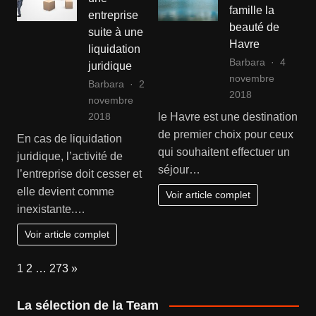
famille la
entreprise
beauté de
suite à une
Havre
liquidation
Barbara
4
juridique
novembre
Barbara
2
2018
novembre
le Havre est une destination
2018
de premier choix pour ceux
En cas de liquidation
qui souhaitent effectuer un
juridique, l’activité de
séjour…
l’entreprise doit cesser et
elle devient comme
Voir article complet
inexistante.…
Voir article complet
Page:
Next
1
2
…
273
»
La sélection de la Team