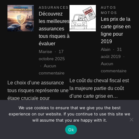
ASSURANCES
AUTOS
MOTOS
Découvrez
Les prix de la
les meilleures
carte grise en
assurances
ligne pour
tous risques à
2019
évaluer
Alain
31
Marise
17
août 2019
octobre 2025
Aucun
Aucun
sur
commentaire
sur
commentaire
Les
Découvrez
Le coût du cheval fiscal est
Le choix d’une assurance
prix
les
la majeure partie du coût
tous risques représente une
de
meilleures
d’une carte grise en…
étape cruciale pour
la
assurances
quiconque souhaite
carte
Voir article complet
We use cookies to ensure that we give you the best
tous
grise
protéger au…
experience on our website. If you continue to use this site we
risques
will assume that you are happy with it.
en
à
Voir article complet
ligne
Ok
évaluer
pour
NON CLASSÉ
AUTOS