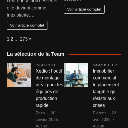
l’entreprise doit cesser et
elle devient comme
Voir article complet
inexistante.…
Voir article complet
Page:
Next
1
2
…
273
»
La sélection de la Team
PRATIQUE
IMMOBILIER
Xedio : l’outil
Immobilier
de montage
commercial :
idéal pour les
le placement
équipes de
tangible qui
production
résiste aux
rapide
crises
Zozo
20
Florent
23
janvier 2025
avril 2025
Aucun
Aucun