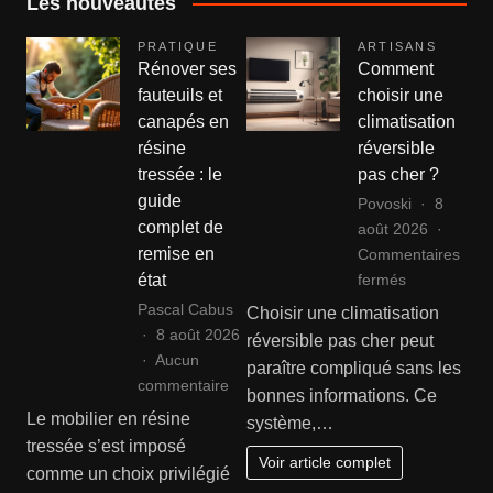
Les nouveautés
PRATIQUE
ARTISANS
Rénover ses
Comment
fauteuils et
choisir une
canapés en
climatisation
résine
réversible
tressée : le
pas cher ?
guide
Povoski
8
complet de
août 2026
remise en
Commentaires
sur
fermés
état
Comment
Pascal Cabus
Choisir une climatisation
choisir
8 août 2026
réversible pas cher peut
une
Aucun
paraître compliqué sans les
climatisation
sur
commentaire
bonnes informations. Ce
réversible
Rénover
Le mobilier en résine
système,…
pas
ses
tressée s’est imposé
cher
fauteuils
Voir article complet
comme un choix privilégié
?
et