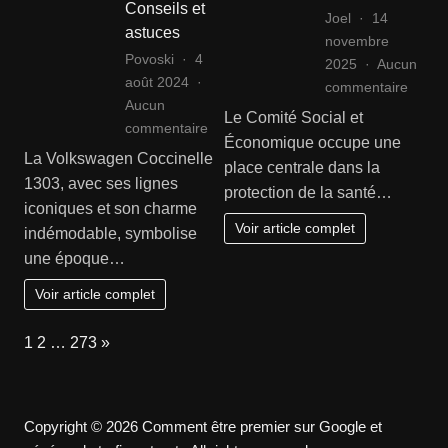
Conseils et
Joel
14
astuces
novembre
Povoski
4
2025
Aucun
août 2024
sur
commentaire
Aucun
Quels
Le Comité Social et
sur
commentaire
sont
Économique occupe une
Trouver
les
La Volkswagen Coccinelle
place centrale dans la
les
rôles
1303, avec ses lignes
protection de la santé…
meilleures
concre
iconiques et son charme
pièces
du
Voir article complet
indémodable, symbolise
détachées
CSE
une époque…
pour
en
votre
matiè
Voir article complet
Coccinelle
de
1303
santé
Page:
Next
1
2
…
273
»
:
et
Conseils
sécuri
et
au
astuces
Copyright © 2026 Comment être premier sur Google et
travail