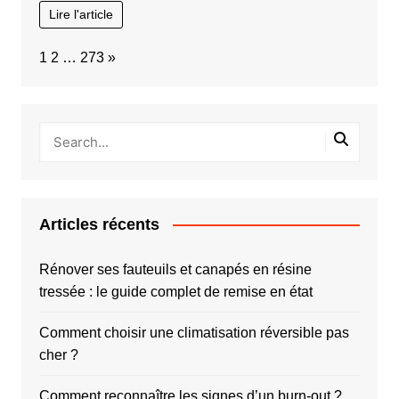
Lire l'article
Page:
Next
1
2
…
273
»
Articles récents
Rénover ses fauteuils et canapés en résine
tressée : le guide complet de remise en état
Comment choisir une climatisation réversible pas
cher ?
Comment reconnaître les signes d’un burn-out ?