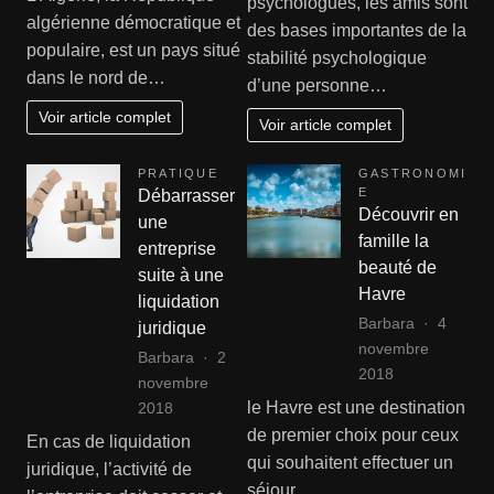
psychologues, les amis sont
algérienne démocratique et
des bases importantes de la
populaire, est un pays situé
stabilité psychologique
dans le nord de…
d’une personne…
Voir article complet
Voir article complet
PRATIQUE
GASTRONOMI
E
Débarrasser
Découvrir en
une
famille la
entreprise
beauté de
suite à une
Havre
liquidation
Barbara
4
juridique
novembre
Barbara
2
2018
novembre
le Havre est une destination
2018
de premier choix pour ceux
En cas de liquidation
qui souhaitent effectuer un
juridique, l’activité de
séjour…