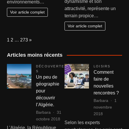
dynamisme et son
environnements…
burn-
:
attractivité, représente un
out
sécuri
Voir article complet
terrain propice…
?
la
vente
Voir article complet
de
votre
Page:
Next
1
2
…
273
»
bien
à
Articles moins récents
La
Roche
DÉCOUVERTE
LOISIRS
S
Comment
Un peu de
faire de
géographie
nouvelles
pour
rencontres ?
découvrir
Barbara
1
l’Algérie.
novembre
Barbara
31
2018
octobre 2018
Selon les experts
L’Algérie, la République