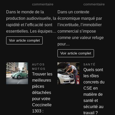
sur
sur
commentaire
commentaire
Xedio
Immobi
Dans le monde de la
Dans un contexte
:
comme
production audiovisuelle, la
économique marqué par
l’outil
:
rapidité et l’efficacité sont
l’incertitude, l’immobilier
de
le
essentielles. Les équipes…
commercial s’impose
montage
place
comme une valeur refuge
idéal
tangib
Voir article complet
pour…
pour
qui
les
résist
Voir article complet
équipes
aux
de
crises
AUTOS
SANTÉ
production
MOTOS
Quels sont
Trouver les
rapide
les rôles
meilleures
concrets du
pièces
CSE en
détachées
matière de
pour votre
santé et
Coccinelle
sécurité au
1303 :
travail ?