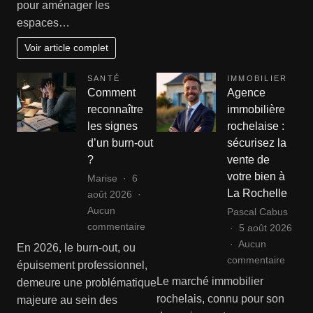
pour aménager les
canapés
espaces…
en
résine
Voir article complet
tressée
:
SANTÉ
IMMOBILIER
le
Comment
Agence
guide
reconnaître
immobilière
complet
les signes
rochelaise :
de
d’un burn-out
sécurisez la
remise
?
vente de
en
votre bien à
Marise
6
état
La Rochelle
août 2026
Aucun
Pascal Cabus
sur
commentaire
5 août 2026
Comment
Aucun
En 2026, le burn-out, ou
reconnaître
sur
commentaire
épuisement professionnel,
les
Agenc
Le marché immobilier
demeure une problématique
signes
immobi
rochelais, connu pour son
majeure au sein des
d’un
rochel