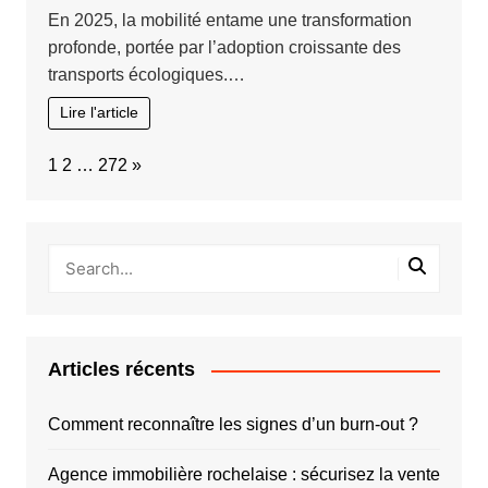
En 2025, la mobilité entame une transformation
profonde, portée par l’adoption croissante des
transports écologiques.…
Lire l'article
Page:
Next
1
2
…
272
»
Articles récents
Comment reconnaître les signes d’un burn-out ?
Agence immobilière rochelaise : sécurisez la vente