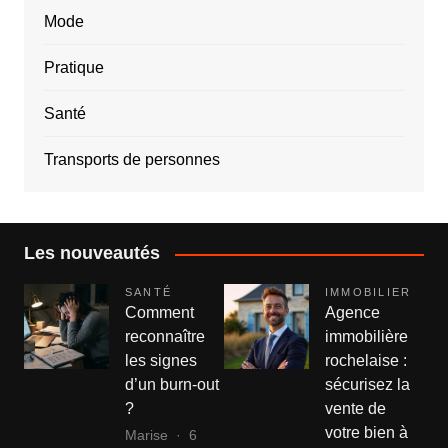
Mode
Pratique
Santé
Transports de personnes
Les nouveautés
SANTÉ
IMMOBILIER
Comment
Agence
reconnaître
immobilière
les signes
rochelaise :
d’un burn-out
sécurisez la
?
vente de
votre bien à
Marise
6