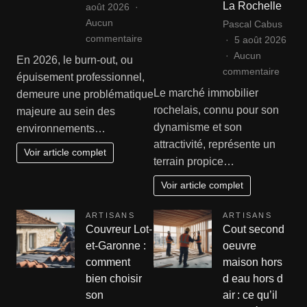
La Rochelle
août 2026
Aucun
Pascal Cabus
sur
commentaire
5 août 2026
Comment
Aucun
En 2026, le burn-out, ou
reconnaître
sur
commentaire
épuisement professionnel,
les
Agenc
Le marché immobilier
demeure une problématique
signes
immobi
rochelais, connu pour son
majeure au sein des
d’un
rochel
dynamisme et son
environnements…
burn-
:
attractivité, représente un
out
sécuri
Voir article complet
terrain propice…
?
la
vente
Voir article complet
de
votre
ARTISANS
ARTISANS
bien
Couvreur Lot-
Cout second
à
et-Garonne :
oeuvre
La
comment
maison hors
Roche
bien choisir
d eau hors d
son
air : ce qu’il