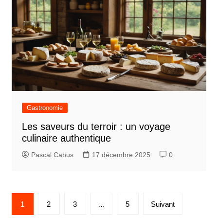
Gastronomie
Les saveurs du terroir : un voyage
culinaire authentique
Pascal Cabus
17 décembre 2025
0
Pagination
1
2
3
…
5
Suivant
des