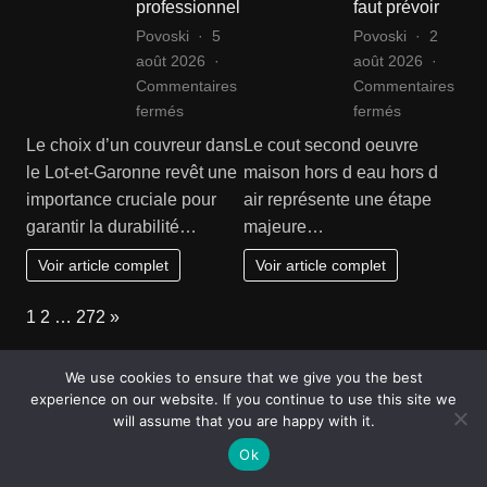
professionnel
faut prévoir
Povoski
5
Povoski
2
août 2026
août 2026
Commentaires
Commentaires
sur
sur
fermés
fermés
Couvreur
Cout
Le choix d’un couvreur dans
Le cout second oeuvre
Lot-
second
le Lot-et-Garonne revêt une
maison hors d eau hors d
et-
oeuvre
importance cruciale pour
air représente une étape
Garonne
maison
garantir la durabilité…
majeure…
:
hors
comment
d
Voir article complet
Voir article complet
bien
eau
choisir
hors
Page:
Next
1
2
…
272
»
son
d
professionnel
air :
Articles moins récents
We use cookies to ensure that we give you the best
ce
experience on our website. If you continue to use this site we
qu’il
DÉCOUVERTE
LOISIRS
will assume that you are happy with it.
faut
S
Comment
Ok
Un peu de
prévoir
faire de
géographie