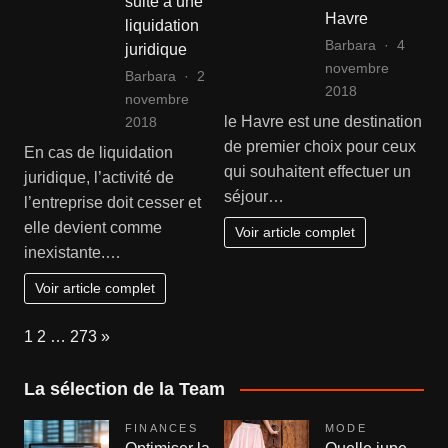
suite à une
Havre
liquidation
Barbara
4
juridique
novembre
Barbara
2
2018
novembre
le Havre est une destination
2018
de premier choix pour ceux
En cas de liquidation
qui souhaitent effectuer un
juridique, l’activité de
séjour…
l’entreprise doit cesser et
elle devient comme
Voir article complet
inexistante.…
Voir article complet
Page:
Next
1
2
…
273
»
La sélection de la Team
FINANCES
MODE