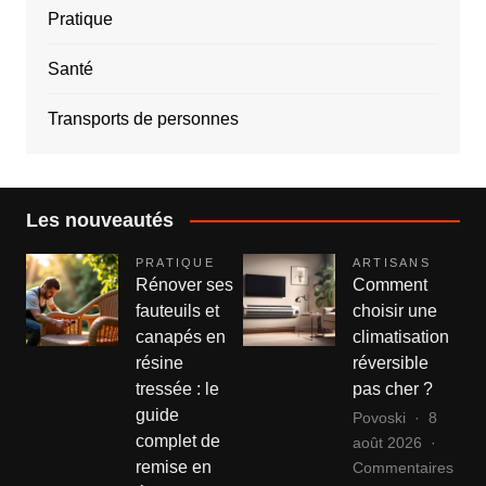
Pratique
Santé
Transports de personnes
Les nouveautés
PRATIQUE
ARTISANS
Rénover ses
Comment
fauteuils et
choisir une
canapés en
climatisation
résine
réversible
tressée : le
pas cher ?
guide
Povoski
8
complet de
août 2026
remise en
Commentaires