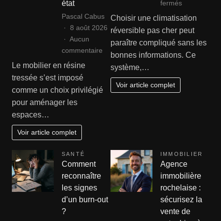
sur
fermés
état
Comment
Pascal Cabus
Choisir une climatisation
choisir
8 août 2026
réversible pas cher peut
une
Aucun
paraître compliqué sans les
climatisation
sur
commentaire
bonnes informations. Ce
réversible
Rénover
Le mobilier en résine
système,…
pas
ses
tressée s’est imposé
cher
fauteuils
Voir article complet
comme un choix privilégié
?
et
pour aménager les
canapés
espaces…
en
résine
Voir article complet
tressée
:
SANTÉ
IMMOBILIER
le
Comment
Agence
guide
reconnaître
immobilière
complet
les signes
rochelaise :
de
d’un burn-out
sécurisez la
remise
?
vente de
en