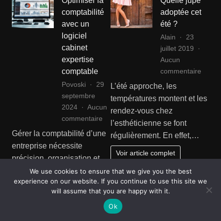
Optimiser la
Quelle jupe
comptabilité
adoptée cet
avec un
été ?
logiciel
Alain
23
cabinet
juillet 2019
expertise
Aucun
sur
commentaire
comptable
Quelle
Povoski
29
L’été approche, les
jupe
septembre
températures montent et les
adopt
2024
Aucun
rendez-vous chez
cet
sur
commentaire
l’esthéticienne se font
été
Optimiser
Gérer la comptabilité d’une
régulièrement. En effet,…
?
la
entreprise nécessite
comptabilité
Voir article complet
précision, organisation et
avec
une connaissance
We use cookies to ensure that we give you the best
un
experience on our website. If you continue to use this site we
approfondie des
logiciel
will assume that you are happy with it.
réglementations en…
cabinet
Ok
expertise
Voir article complet
comptable