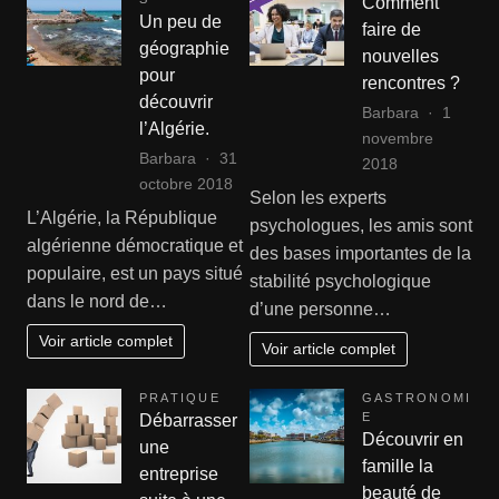
Comment
Un peu de
faire de
géographie
nouvelles
pour
rencontres ?
découvrir
Barbara
1
l’Algérie.
novembre
Barbara
31
2018
octobre 2018
Selon les experts
L’Algérie, la République
psychologues, les amis sont
algérienne démocratique et
des bases importantes de la
populaire, est un pays situé
stabilité psychologique
dans le nord de…
d’une personne…
Voir article complet
Voir article complet
PRATIQUE
GASTRONOMI
E
Débarrasser
Découvrir en
une
famille la
entreprise
beauté de