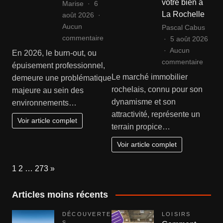
votre bien à
Marise
6
état
La Rochelle
août 2026
Aucun
Pascal Cabus
sur
commentaire
5 août 2026
Comment
Aucun
En 2026, le burn-out, ou
reconnaître
sur
commentaire
épuisement professionnel,
les
Agenc
Le marché immobilier
demeure une problématique
signes
immobi
rochelais, connu pour son
majeure au sein des
d’un
rochel
dynamisme et son
environnements…
burn-
:
attractivité, représente un
out
sécuri
Voir article complet
terrain propice…
?
la
vente
Voir article complet
de
votre
Page:
Next
1
2
…
273
»
bien
à
Articles moins récents
La
Roche
DÉCOUVERTE
LOISIRS
S