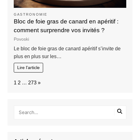
GASTRONOMIE
Bloc de foie gras de canard en apéritif :
comment surprendre vos invités ?
Povoski
Le bloc de foie gras de canard apéritif s’invite de
plus en plus sur les…
Lire l'article
Page:
Next
1
2
…
273
»