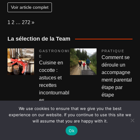
Voir article complet
Page:
Next
1
2
…
272
»
La sélection de la Team
GASTRONOMI
PRATIQUE
E
Comment se
Cuisine en
déroule un
cocotte :
accompagne
astuces et
ment parental
recettes
étape par
incontournabl
étape
es
Joel
6 février
Marise
30
We use cookies to ensure that we give you the best
2026
Aucun
experience on our website. If you continue to use this site we
janvier 2025
sur
commentaire
will assume that you are happy with it.
Aucun
Comm
Faire appel à un
sur
commentaire
Ok
se
accompagnement parental
Cuisine
dérou
La cocotte, cet ustensile