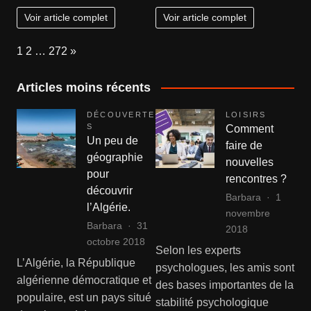
comment
d
Voir article complet
Voir article complet
bien
eau
choisir
hors
Page:
Next
1
2
…
272
»
son
d
professionnel
air :
Articles moins récents
ce
qu’il
DÉCOUVERTE
LOISIRS
faut
S
Comment
Un peu de
prévoir
faire de
géographie
nouvelles
pour
rencontres ?
découvrir
Barbara
1
l’Algérie.
novembre
Barbara
31
2018
octobre 2018
Selon les experts
L’Algérie, la République
psychologues, les amis sont
algérienne démocratique et
des bases importantes de la
populaire, est un pays situé
stabilité psychologique