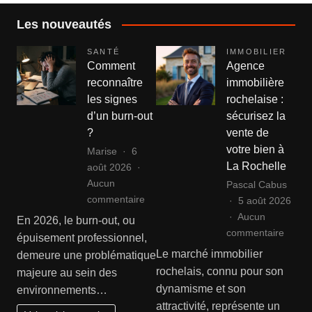
Les nouveautés
SANTÉ
IMMOBILIER
Comment
Agence
reconnaître
immobilière
les signes
rochelaise :
d’un burn-out
sécurisez la
?
vente de
votre bien à
Marise
6
La Rochelle
août 2026
Aucun
Pascal Cabus
sur
commentaire
5 août 2026
Comment
Aucun
En 2026, le burn-out, ou
reconnaître
sur
commentaire
épuisement professionnel,
les
Agenc
Le marché immobilier
demeure une problématique
signes
immobi
rochelais, connu pour son
majeure au sein des
d’un
rochel
dynamisme et son
environnements…
burn-
:
attractivité, représente un
out
sécuri