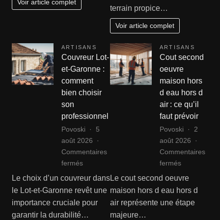
Voir article complet
terrain propice…
?
la
vente
Voir article complet
de
votre
ARTISANS
ARTISANS
bien
Couvreur Lot-
Cout second
à
et-Garonne :
oeuvre
La
comment
maison hors
Roche
bien choisir
d eau hors d
son
air : ce qu’il
professionnel
faut prévoir
Povoski
5
Povoski
2
août 2026
août 2026
Commentaires
Commentaires
sur
sur
fermés
fermés
Couvreur
Cout
Le choix d’un couvreur dans
Le cout second oeuvre
Lot-
second
le Lot-et-Garonne revêt une
maison hors d eau hors d
et-
oeuvre
importance cruciale pour
air représente une étape
Garonne
maison
garantir la durabilité…
majeure…
:
hors