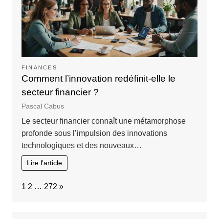
FINANCES
Comment l’innovation redéfinit-elle le
secteur financier ?
Pascal Cabus
Le secteur financier connaît une métamorphose
profonde sous l’impulsion des innovations
technologiques et des nouveaux…
Lire l'article
Page:
Next
1
2
…
272
»