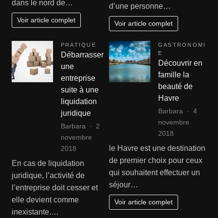
dans le nord de…
d’une personne…
Voir article complet
Voir article complet
PRATIQUE
GASTRONOMI
E
Débarrasser
Découvrir en
une
famille la
entreprise
beauté de
suite à une
Havre
liquidation
Barbara
4
juridique
novembre
Barbara
2
2018
novembre
le Havre est une destination
2018
de premier choix pour ceux
En cas de liquidation
qui souhaitent effectuer un
juridique, l’activité de
séjour…
l’entreprise doit cesser et
elle devient comme
Voir article complet
inexistante.…