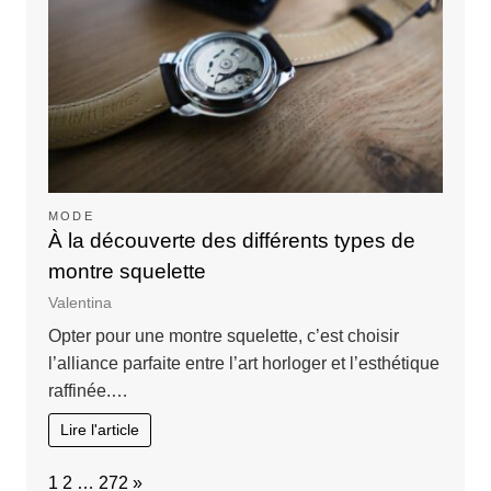
MODE
À la découverte des différents types de
montre squelette
Valentina
Opter pour une montre squelette, c’est choisir
l’alliance parfaite entre l’art horloger et l’esthétique
raffinée.…
Lire l'article
Page:
Next
1
2
…
272
»