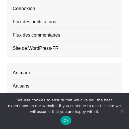
Connexion
Flux des publications
Flux des commentaires
Site de WordPress-FR
Animaux
Artisans
Assurances
We use cookies to ensure that we give you the best
experience on our website. If you continue to use this site we
will assume that you are happy with it.
Autos motos
Ok
Découvertes