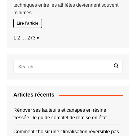
techniques entre les athlètes deviennent souvent
minimes.…
Lire l'article
Page:
Next
1
2
…
273
»
Articles récents
Rénover ses fauteuils et canapés en résine
tressée : le guide complet de remise en état
Comment choisir une climatisation réversible pas