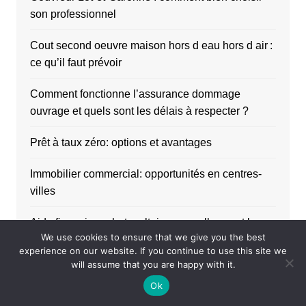
son professionnel
Cout second oeuvre maison hors d eau hors d air :
ce qu’il faut prévoir
Comment fonctionne l’assurance dommage
ouvrage et quels sont les délais à respecter ?
Prêt à taux zéro: options et avantages
Immobilier commercial: opportunités en centres-
villes
Aide financiere photovoltaique : quelles sont les
We use cookies to ensure that we give you the best
solutions disponibles en 2026
experience on our website. If you continue to use this site we
will assume that you are happy with it.
Stratégies pour financer des travaux via épargne et
Ok
crédits