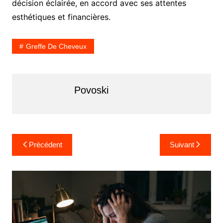
décision éclairée, en accord avec ses attentes
esthétiques et financières.
Greffe De Cheveux
Povoski
Navigation
Précédent
Suivant
de
l’article