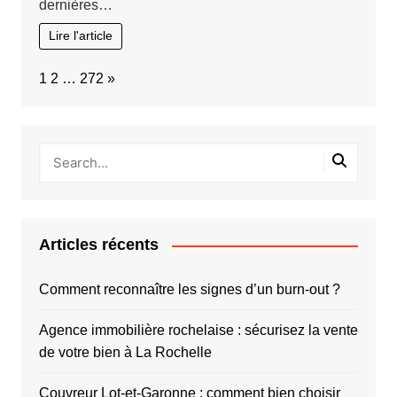
dernières…
Lire l'article
Page:
Next
1
2
…
272
»
Articles récents
Comment reconnaître les signes d’un burn-out ?
Agence immobilière rochelaise : sécurisez la vente
de votre bien à La Rochelle
Couvreur Lot-et-Garonne : comment bien choisir