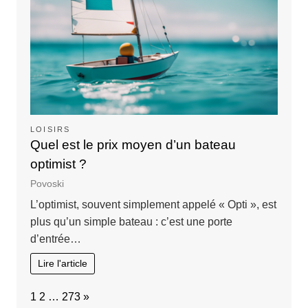
LOISIRS
Quel est le prix moyen d’un bateau
optimist ?
Povoski
L’optimist, souvent simplement appelé « Opti », est
plus qu’un simple bateau : c’est une porte
d’entrée…
Lire l'article
Page:
Next
1
2
…
273
»