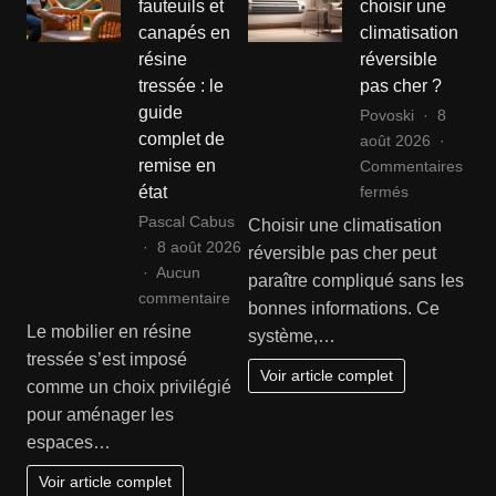
fauteuils et
choisir une
canapés en
climatisation
résine
réversible
tressée : le
pas cher ?
guide
Povoski
8
complet de
août 2026
remise en
Commentaires
sur
fermés
état
Comment
Pascal Cabus
Choisir une climatisation
choisir
8 août 2026
réversible pas cher peut
une
Aucun
paraître compliqué sans les
climatisation
sur
commentaire
bonnes informations. Ce
réversible
Rénover
Le mobilier en résine
système,…
pas
ses
tressée s’est imposé
cher
fauteuils
Voir article complet
comme un choix privilégié
?
et
pour aménager les
canapés
espaces…
en
résine
Voir article complet