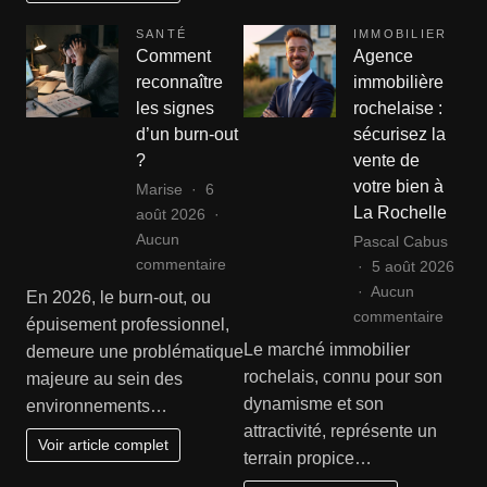
tressée
:
SANTÉ
IMMOBILIER
le
Comment
Agence
guide
reconnaître
immobilière
complet
les signes
rochelaise :
de
d’un burn-out
sécurisez la
remise
?
vente de
en
votre bien à
Marise
6
état
La Rochelle
août 2026
Aucun
Pascal Cabus
sur
commentaire
5 août 2026
Comment
Aucun
En 2026, le burn-out, ou
reconnaître
sur
commentaire
épuisement professionnel,
les
Agenc
Le marché immobilier
demeure une problématique
signes
immobi
rochelais, connu pour son
majeure au sein des
d’un
rochel
dynamisme et son
environnements…
burn-
:
attractivité, représente un
out
sécuri
Voir article complet
terrain propice…
?
la