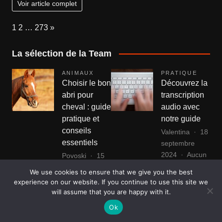
Voir article complet
Page:
Next
1
2
…
273
»
La sélection de la Team
ANIMAUX
PRATIQUE
Choisir le bon
Découvrez la
abri pour
transcription
cheval : guide
audio avec
pratique et
notre guide
conseils
Valentina
18
essentiels
septembre
2024
Aucun
Povoski
15
sur
commentaire
juin 2023
We use cookies to ensure that we give you the best
Décou
Aucun
La transcription audio est
experience on our website. If you continue to use this site we
la
sur
commentaire
will assume that you are happy with it.
devenue un outil essentiel
transc
Choisir
Fournir un abri approprié
dans divers domaines tels
Ok
audio
le
aux chevaux est essentiel
que les affaires,…