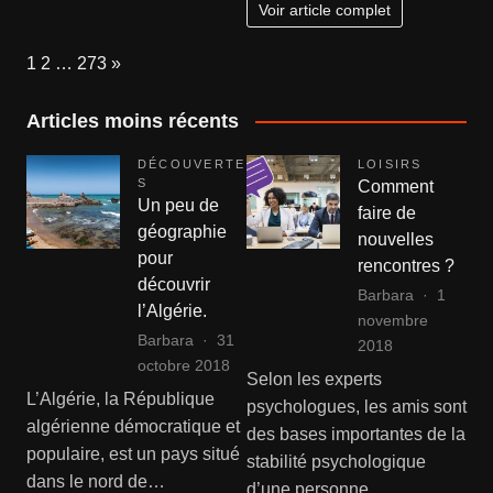
vente
Voir article complet
de
votre
Page:
Next
1
2
…
273
»
bien
à
Articles moins récents
La
Roche
DÉCOUVERTE
LOISIRS
S
Comment
Un peu de
faire de
géographie
nouvelles
pour
rencontres ?
découvrir
Barbara
1
l’Algérie.
novembre
Barbara
31
2018
octobre 2018
Selon les experts
L’Algérie, la République
psychologues, les amis sont
algérienne démocratique et
des bases importantes de la
populaire, est un pays situé
stabilité psychologique
dans le nord de…
d’une personne…