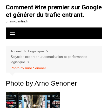
Aller
Comment être premier sur Google
au
et générer du trafic entrant.
contenu
cnam-pantin.fr
Accueil
Logistique
Solystic : expert en automatisation et performance
logistique
Photo by Arno Senoner
Photo by Arno Senoner