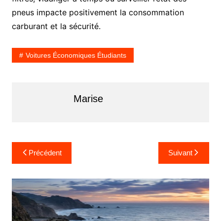
pneus impacte positivement la consommation
carburant et la sécurité.
Voitures Économiques Étudiants
Marise
Navigation
Précédent
Suivant
de
l’article