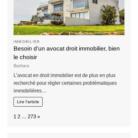
IMMOBILIER
Besoin d’un avocat droit immobilier, bien
le choisir
Barbara
L’avocat en droit immobilier est de plus en plus
recherché pour régler certaines problématiques
immobilières…
Lire l'article
Page:
Next
1
2
…
273
»