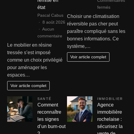
remise en
Commentaires
sur
fermés
état
Comment
Pascal Cabus
Choisir une climatisation
choisir
8 août 2026
réversible pas cher peut
une
Aucun
paraître compliqué sans les
climatisation
sur
commentaire
bonnes informations. Ce
réversible
Rénover
Le mobilier en résine
système,…
pas
ses
tressée s’est imposé
cher
fauteuils
Voir article complet
comme un choix privilégié
?
et
pour aménager les
canapés
espaces…
en
résine
Voir article complet
tressée
:
SANTÉ
IMMOBILIER
le
Comment
Agence
guide
reconnaître
immobilière
complet
les signes
rochelaise :
de
d’un burn-out
sécurisez la
remise
?
vente de