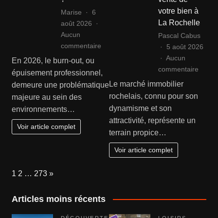
en
votre bien à
Marise
6
état
La Rochelle
août 2026
Aucun
Pascal Cabus
sur
commentaire
5 août 2026
Comment
Aucun
En 2026, le burn-out, ou
reconnaître
sur
commentaire
épuisement professionnel,
les
Agenc
Le marché immobilier
demeure une problématique
signes
immobi
rochelais, connu pour son
majeure au sein des
d’un
rochel
dynamisme et son
environnements…
burn-
:
attractivité, représente un
out
sécuri
Voir article complet
terrain propice…
?
la
vente
Voir article complet
de
votre
Page:
Next
1
2
…
273
»
bien
à
Articles moins récents
La
Roche
DÉCOUVERTE
LOISIRS