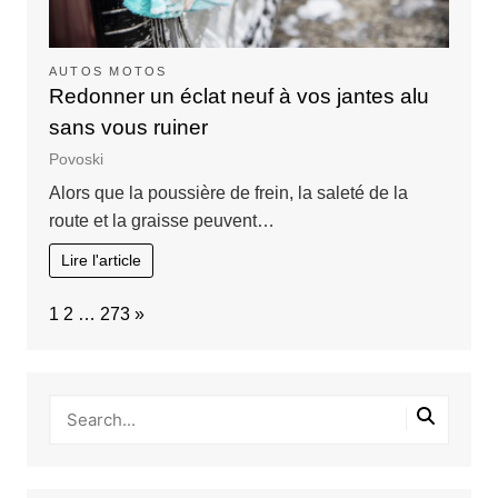
AUTOS MOTOS
Redonner un éclat neuf à vos jantes alu
sans vous ruiner
Povoski
Alors que la poussière de frein, la saleté de la
route et la graisse peuvent…
Lire l'article
Page:
Next
1
2
…
273
»