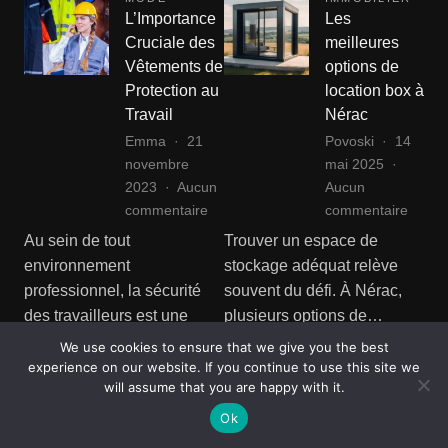
L’Importance
Les
Cruciale des
meilleures
Vêtements de
options de
Protection au
location box à
Travail
Nérac
Emma
21
Povoski
14
novembre
mai 2025
2023
Aucun
Aucun
sur
sur
commentaire
commentaire
L’Importance
Les
Au sein de tout
Trouver un espace de
Cruciale
meille
environnement
stockage adéquat relève
des
option
professionnel, la sécurité
souvent du défi. À Nérac,
Vêtements
de
des travailleurs est une
plusieurs options de…
de
locati
priorité absolue. C’est…
Protection
box
We use cookies to ensure that we give you the best
Voir article complet
experience on our website. If you continue to use this site we
au
à
Voir article complet
will assume that you are happy with it.
Travail
Nérac
Ok
TRANSPORTS
ARTISANS
DE
Artisan