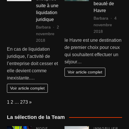
beauté de
suite à une
Havre
liquidation
Barbara
4
juridique
novembre
Barbara
2
2018
novembre
le Havre est une destination
2018
de premier choix pour ceux
En cas de liquidation
qui souhaitent effectuer un
juridique, l’activité de
séjour…
l’entreprise doit cesser et
elle devient comme
Voir article complet
inexistante.…
Voir article complet
Page:
Next
1
2
…
273
»
La sélection de la Team
MODE
IMMOBILIER