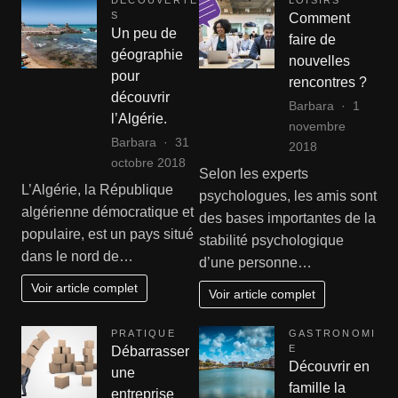
S
Comment
Un peu de
faire de
géographie
nouvelles
pour
rencontres ?
découvrir
Barbara
1
l’Algérie.
novembre
Barbara
31
2018
octobre 2018
Selon les experts
L’Algérie, la République
psychologues, les amis sont
algérienne démocratique et
des bases importantes de la
populaire, est un pays situé
stabilité psychologique
dans le nord de…
d’une personne…
Voir article complet
Voir article complet
PRATIQUE
GASTRONOMI
E
Débarrasser
Découvrir en
une
famille la
entreprise