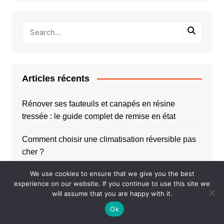
Articles récents
Rénover ses fauteuils et canapés en résine
tressée : le guide complet de remise en état
Comment choisir une climatisation réversible pas
cher ?
We use cookies to ensure that we give you the best
Comment reconnaître les signes d’un burn-out ?
experience on our website. If you continue to use this site we
will assume that you are happy with it.
Agence immobilière rochelaise : sécurisez la vente
Ok
de votre bien à La Rochelle