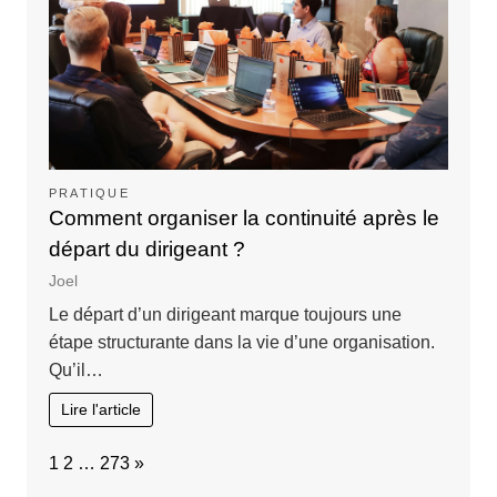
PRATIQUE
Comment organiser la continuité après le
départ du dirigeant ?
Joel
Le départ d’un dirigeant marque toujours une
étape structurante dans la vie d’une organisation.
Qu’il…
Lire l'article
Page:
Next
1
2
…
273
»