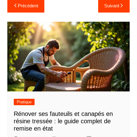
Navigation
Précédent
Suivant
de
l’article
Pratique
Rénover ses fauteuils et canapés en
résine tressée : le guide complet de
remise en état