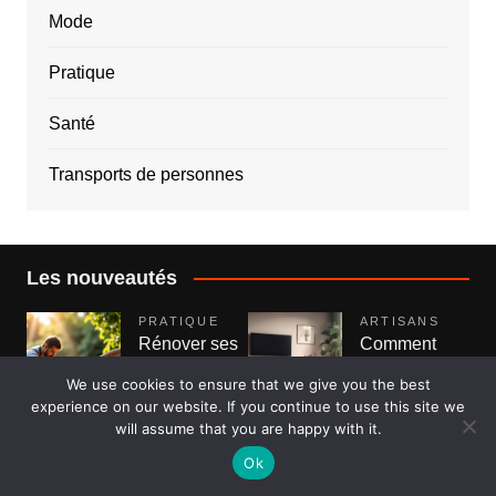
Mode
Pratique
Santé
Transports de personnes
Les nouveautés
PRATIQUE
ARTISANS
Rénover ses
Comment
fauteuils et
choisir une
We use cookies to ensure that we give you the best
canapés en
climatisation
experience on our website. If you continue to use this site we
résine
réversible
will assume that you are happy with it.
tressée : le
pas cher ?
Ok
guide
Povoski
8