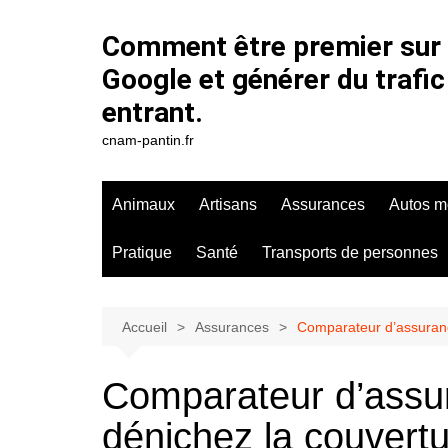
Aller
au
Comment être premier sur
contenu
Google et générer du trafic
entrant.
cnam-pantin.fr
Animaux
Artisans
Assurances
Autos m
Pratique
Santé
Transports de personnes
Accueil
Assurances
Comparateur d’assurance
Comparateur d’assu
dénichez la couvertur