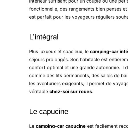
intérieur suffisant pour un couple ou une peti
fonctionnelle, des rangements bien pensés e
est parfait pour les voyageurs réguliers sou
L’intégral
Plus luxueux et spacieux, le
camping-car inté
séjours prolongés. Son habitacle est entièreme
confort optimal et une grande autonomie. Il
comme des lits permanents, des salles de bai
les aventuriers exigeants, il permet de voyager
véritable
chez-soi sur roues
.
Le capucine
Le
camping-car capucine
est facilement reco