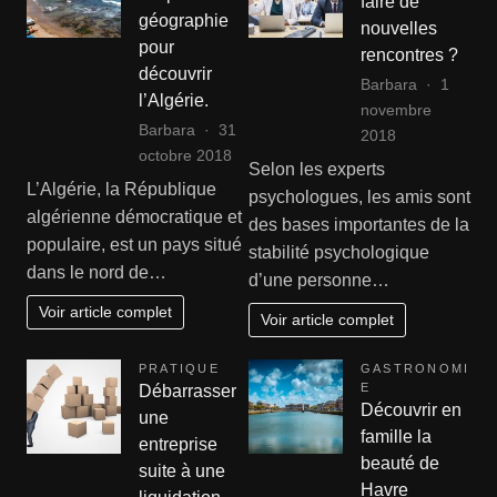
faire de
géographie
nouvelles
pour
rencontres ?
découvrir
Barbara
1
l’Algérie.
novembre
Barbara
31
2018
octobre 2018
Selon les experts
L’Algérie, la République
psychologues, les amis sont
algérienne démocratique et
des bases importantes de la
populaire, est un pays situé
stabilité psychologique
dans le nord de…
d’une personne…
Voir article complet
Voir article complet
PRATIQUE
GASTRONOMI
E
Débarrasser
Découvrir en
une
famille la
entreprise
beauté de
suite à une
Havre