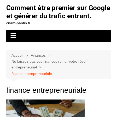
Aller
Comment être premier sur Google
au
et générer du trafic entrant.
contenu
cnam-pantin.fr
Accueil
Finances
Ne laissez pas vos finances ruiner votre rêve
entrepreneurial
finance entrepreneuriale
finance entrepreneuriale