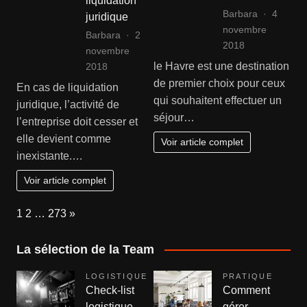
liquidation
Barbara
4
juridique
novembre
Barbara
2
2018
novembre
le Havre est une destination
2018
de premier choix pour ceux
En cas de liquidation
qui souhaitent effectuer un
juridique, l’activité de
séjour…
l’entreprise doit cesser et
elle devient comme
Voir article complet
inexistante.…
Voir article complet
Page:
Next
1
2
…
273
»
La sélection de la Team
LOGISTIQUE
PRATIQUE
Check-list
Comment
logistique
gérer