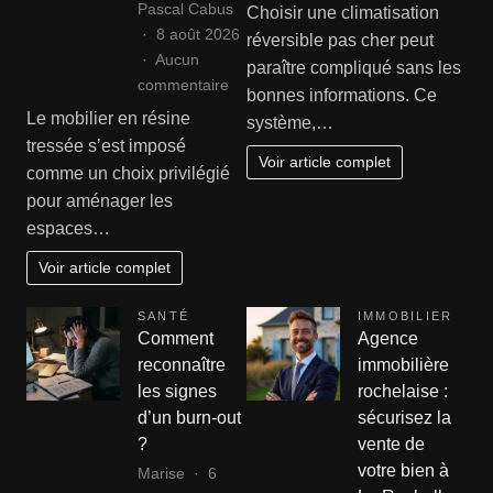
Comment
Pascal Cabus
Choisir une climatisation
choisir
8 août 2026
réversible pas cher peut
une
Aucun
paraître compliqué sans les
climatisation
sur
commentaire
bonnes informations. Ce
réversible
Rénover
Le mobilier en résine
système,…
pas
ses
tressée s’est imposé
cher
fauteuils
Voir article complet
comme un choix privilégié
?
et
pour aménager les
canapés
espaces…
en
résine
Voir article complet
tressée
:
SANTÉ
IMMOBILIER
le
Comment
Agence
guide
reconnaître
immobilière
complet
les signes
rochelaise :
de
d’un burn-out
sécurisez la
remise
?
vente de
en
votre bien à
Marise
6
état