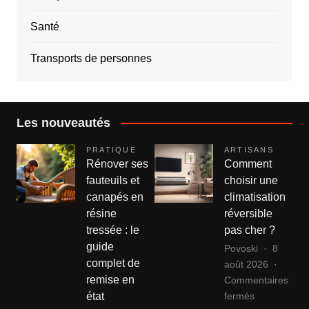
Santé
Transports de personnes
Les nouveautés
PRATIQUE
ARTISANS
Rénover ses
Comment
fauteuils et
choisir une
canapés en
climatisation
résine
réversible
tressée : le
pas cher ?
guide
Povoski
8
complet de
août 2026
remise en
Commentaires
sur
fermés
état