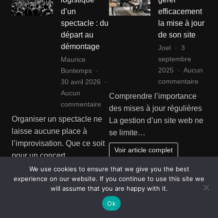
d’un
efficacement
spectacle : du
la mise à jour
départ au
de son site
démontage
Joel
3
septembre
Maurice
2025
Aucun
Bontemps
sur
commentaire
30 avril 2026
Comm
Aucun
Comprendre l’importance
gérer
sur
commentaire
des mises à jour régulières
effica
Check-
Organiser un spectacle ne
La gestion d’un site web ne
la
list
laisse aucune place à
se limite…
mise
logistique
l’improvisation. Que ce soit
à
d’un
Voir article complet
pour un concert,…
jour
spectacle
We use cookies to ensure that we give you the best
de
:
Voir article complet
experience on our website. If you continue to use this site we
son
du
will assume that you are happy with it.
site
départ
PRATIQUE
SANTÉ
Ok
Sécuriser sa
10 astuces
au
démontage
maison avec
pour