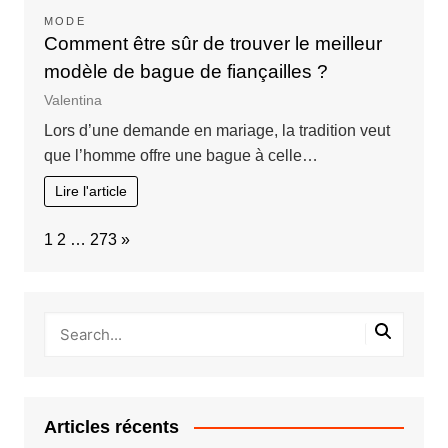
MODE
Comment être sûr de trouver le meilleur
modèle de bague de fiançailles ?
Valentina
Lors d’une demande en mariage, la tradition veut
que l’homme offre une bague à celle…
Lire l'article
Page:
Next
1
2
…
273
»
Articles récents