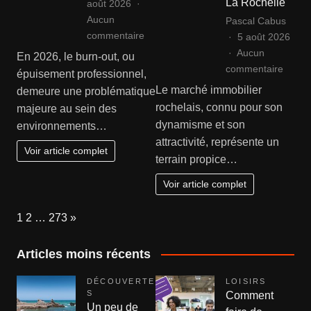
La Rochelle
août 2026
Aucun
Pascal Cabus
sur
commentaire
5 août 2026
Comment
Aucun
En 2026, le burn-out, ou
reconnaître
sur
commentaire
épuisement professionnel,
les
Agenc
Le marché immobilier
demeure une problématique
signes
immobi
rochelais, connu pour son
majeure au sein des
d’un
rochel
dynamisme et son
environnements…
burn-
:
attractivité, représente un
out
sécuri
Voir article complet
terrain propice…
?
la
vente
Voir article complet
de
votre
Page:
Next
1
2
…
273
»
bien
à
Articles moins récents
La
Roche
DÉCOUVERTE
LOISIRS
S
Comment
Un peu de