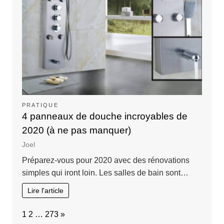
PRATIQUE
4 panneaux de douche incroyables de
2020 (à ne pas manquer)
Joel
Préparez-vous pour 2020 avec des rénovations
simples qui iront loin. Les salles de bain sont…
Lire l'article
Page:
Next
1
2
…
273
»