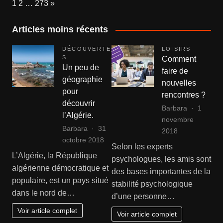
Page:
Next
1
2
…
273
»
Articles moins récents
DÉCOUVERTE
LOISIRS
S
Comment
Un peu de
faire de
géographie
nouvelles
pour
rencontres ?
découvrir
Barbara
1
l’Algérie.
novembre
Barbara
31
2018
octobre 2018
Selon les experts
L’Algérie, la République
psychologues, les amis sont
algérienne démocratique et
des bases importantes de la
populaire, est un pays situé
stabilité psychologique
dans le nord de…
d’une personne…
Voir article complet
Voir article complet