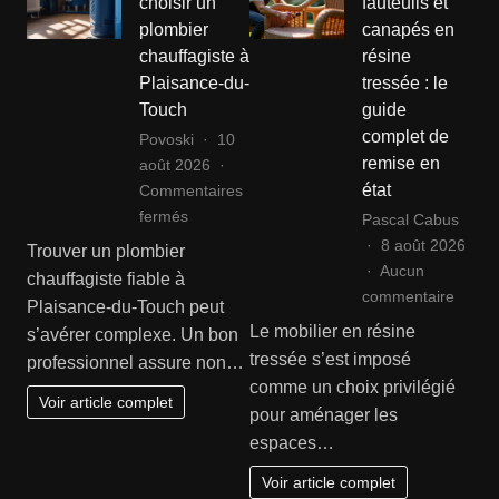
choisir un
fauteuils et
plombier
canapés en
chauffagiste à
résine
Plaisance-du-
tressée : le
Touch
guide
complet de
Povoski
10
remise en
août 2026
état
Commentaires
sur
fermés
Pascal Cabus
Comment
8 août 2026
Trouver un plombier
choisir
Aucun
chauffagiste fiable à
un
sur
commentaire
Plaisance-du-Touch peut
plombier
Rénov
Le mobilier en résine
s’avérer complexe. Un bon
chauffagiste
ses
tressée s’est imposé
professionnel assure non…
à
fauteu
comme un choix privilégié
Plaisance-
et
Voir article complet
pour aménager les
du-
canap
espaces…
Touch
en
résine
Voir article complet