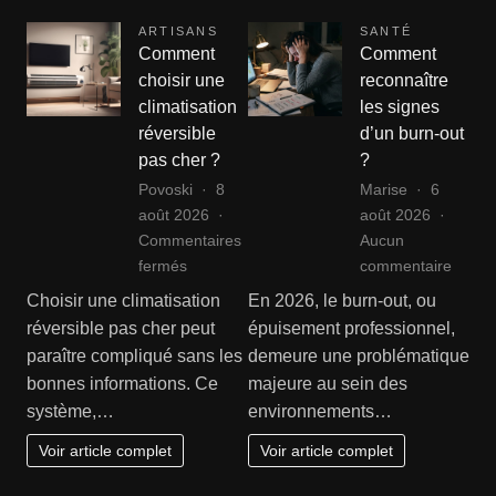
tressé
:
ARTISANS
SANTÉ
le
Comment
Comment
guide
choisir une
reconnaître
compl
climatisation
les signes
de
réversible
d’un burn-out
remis
pas cher ?
?
en
Povoski
8
Marise
6
état
août 2026
août 2026
Commentaires
Aucun
sur
sur
fermés
commentaire
Comment
Comm
Choisir une climatisation
En 2026, le burn-out, ou
choisir
reconn
réversible pas cher peut
épuisement professionnel,
une
les
paraître compliqué sans les
demeure une problématique
climatisation
signes
bonnes informations. Ce
majeure au sein des
réversible
d’un
système,…
environnements…
pas
burn-
cher
out
Voir article complet
Voir article complet
?
?