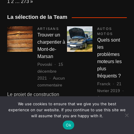
Page:
Next
1
2
…
273
»
La sélection de la Team
ARTISANS
AUTOS
MOTOS
Trouver un
Quels sont
charpentier à
les
Mont-de-
problèmes
Marsan
moteurs les
Povoski
15
plus
décembre
fréquents ?
2021
Aucun
Franck
21
sur
commentaire
février 2019
Trouver
Le projet de construction
Aucun
un
d’une maison ossature-bois
We use cookies to ensure that we give you the best
sur
commentaire
charpentier
avec une charpente
experience on our website. If you continue to use this site we
Quels
à
Si vous avez déjà essayé
will assume that you are happy with it.
traditionnelle nécessite
sont
Mont-
de rechercher un problème
l’intervention d’un artisan…
les
Ok
de-
de voiture en utilisant
probl
Marsan