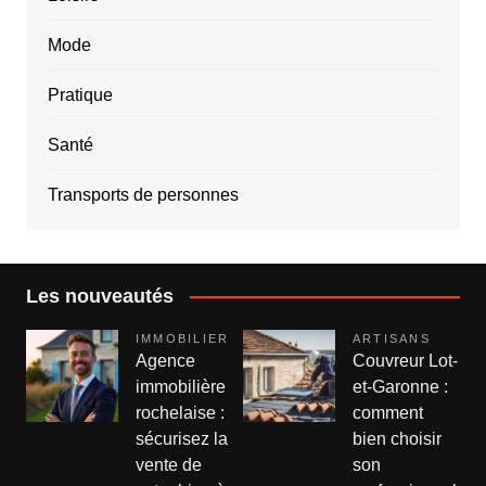
Mode
Pratique
Santé
Transports de personnes
Les nouveautés
IMMOBILIER
ARTISANS
Agence
Couvreur Lot-
immobilière
et-Garonne :
rochelaise :
comment
sécurisez la
bien choisir
vente de
son