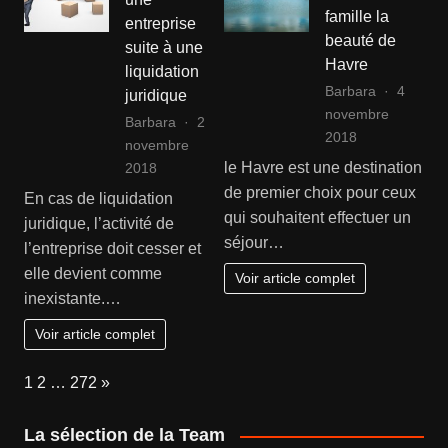
famille la
entreprise
beauté de
suite à une
Havre
liquidation
Barbara
4
juridique
novembre
Barbara
2
2018
novembre
le Havre est une destination
2018
de premier choix pour ceux
En cas de liquidation
qui souhaitent effectuer un
juridique, l’activité de
séjour…
l’entreprise doit cesser et
elle devient comme
Voir article complet
inexistante.…
Voir article complet
Page:
Next
1
2
…
272
»
La sélection de la Team