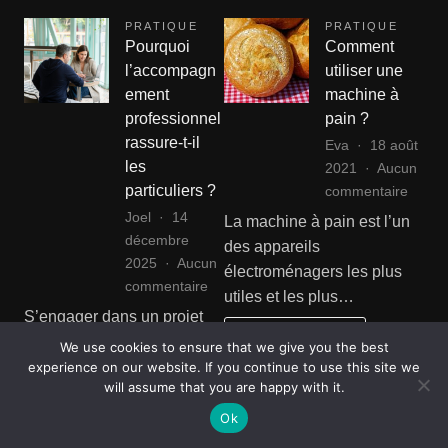
PRATIQUE
PRATIQUE
Pourquoi
Comment
l’accompagn
utiliser une
ement
machine à
professionnel
pain ?
rassure-t-il
Eva
18 août
les
2021
Aucun
sur
particuliers ?
commentaire
Comm
Joel
14
La machine à pain est l’un
utiliser
décembre
des appareils
une
2025
Aucun
électroménagers les plus
machi
sur
commentaire
utiles et les plus…
à
Pourquoi
S’engager dans un projet
pain
l’accompagnement
Voir article complet
important, qu’il concerne un
We use cookies to ensure that we give you the best
?
professionnel
logement, un aménagement
experience on our website. If you continue to use this site we
rassure-
will assume that you are happy with it.
ou un investissement,
t-
suscite…
Ok
il
les