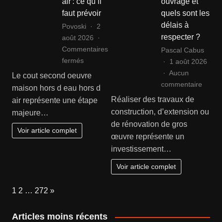
air : ce qu’il
ouvrage et
faut prévoir
quels sont les
délais à
Povoski
2
respecter ?
août 2026
Commentaires
Pascal Cabus
sur
fermés
1 août 2026
Cout
Aucun
Le cout second oeuvre
second
sur
commentaire
maison hors d eau hors d
oeuvre
Comm
Réaliser des travaux de
air représente une étape
maison
foncti
construction, d’extension ou
majeure…
hors
l’assu
de rénovation de gros
d
domm
Voir article complet
œuvre représente un
eau
ouvra
investissement…
hors
et
d
quels
Voir article complet
air :
sont
ce
les
Page:
Next
1
2
…
272
»
qu’il
délais
faut
à
Articles moins récents
prévoir
respec