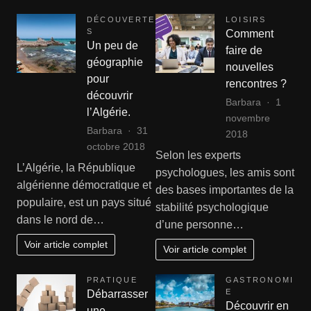
?
DÉCOUVERTE
LOISIRS
S
Comment
Un peu de
faire de
géographie
nouvelles
pour
rencontres ?
découvrir
Barbara
1
l’Algérie.
novembre
Barbara
31
2018
octobre 2018
Selon les experts
L’Algérie, la République
psychologues, les amis sont
algérienne démocratique et
des bases importantes de la
populaire, est un pays situé
stabilité psychologique
dans le nord de…
d’une personne…
Voir article complet
Voir article complet
PRATIQUE
GASTRONOMI
E
Débarrasser
Découvrir en
une