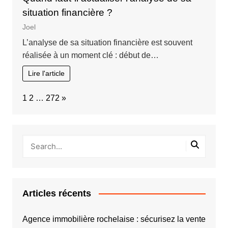
situation financière ?
Joel
L’analyse de sa situation financière est souvent
réalisée à un moment clé : début de…
Lire l'article
Page:
Next
1
2
…
272
»
Articles récents
Agence immobilière rochelaise : sécurisez la vente