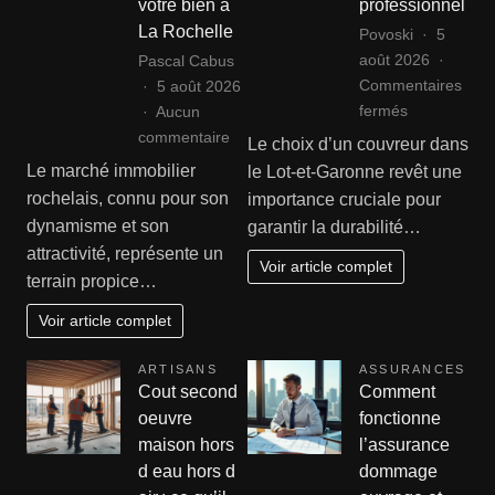
votre bien à
professionnel
La Rochelle
Povoski
5
août 2026
Pascal Cabus
Commentaires
5 août 2026
sur
fermés
Aucun
Couvreur
sur
commentaire
Le choix d’un couvreur dans
Lot-
Agence
Le marché immobilier
le Lot-et-Garonne revêt une
et-
immobilière
rochelais, connu pour son
importance cruciale pour
Garonne
rochelaise
dynamisme et son
garantir la durabilité…
:
:
attractivité, représente un
comment
sécurisez
Voir article complet
terrain propice…
bien
la
choisir
vente
Voir article complet
son
de
professionne
votre
ARTISANS
ASSURANCES
bien
Cout second
Comment
à
oeuvre
fonctionne
La
maison hors
l’assurance
Rochelle
d eau hors d
dommage