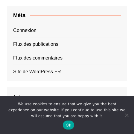
Méta
Connexion
Flux des publications
Flux des commentaires
Site de WordPress-FR
Animaux
We use cookies to ensure that we give you the best
experience on our website. If you continue to use this site we
Artisans
will assume that you are happy with it.
Assurances
Ok