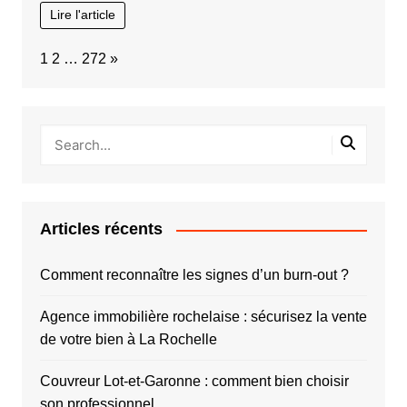
Lire l'article
Page:
Next
1
2
…
272
»
Articles récents
Comment reconnaître les signes d’un burn-out ?
Agence immobilière rochelaise : sécurisez la vente
de votre bien à La Rochelle
Couvreur Lot-et-Garonne : comment bien choisir
son professionnel