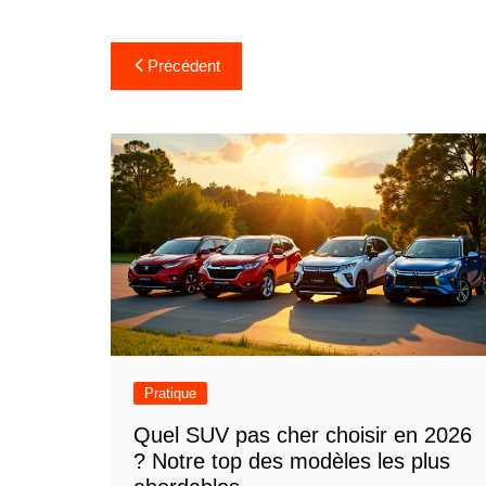
Navigation
Précédent
de
l’article
Pratique
Quel SUV pas cher choisir en 2026
? Notre top des modèles les plus