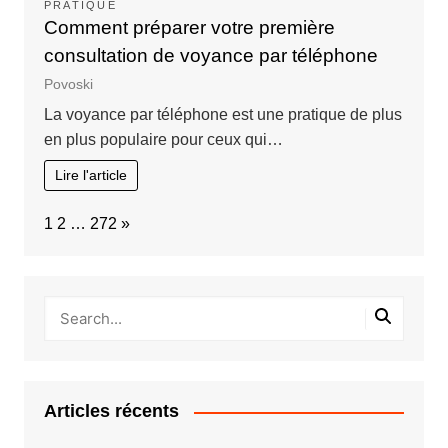
PRATIQUE
Comment préparer votre première
consultation de voyance par téléphone
Povoski
La voyance par téléphone est une pratique de plus
en plus populaire pour ceux qui…
Lire l'article
Page:
Next
1
2
…
272
»
Articles récents