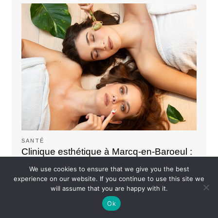
SANTÉ
Clinique esthétique à Marcq-en-Baroeul :
Révélez et magnifiez votre beauté
We use cookies to ensure that we give you the best
naturelle
experience on our website. If you continue to use this site we
will assume that you are happy with it.
Marise
Ok
À Marcq-en-Baroeul, la quête de beauté et de