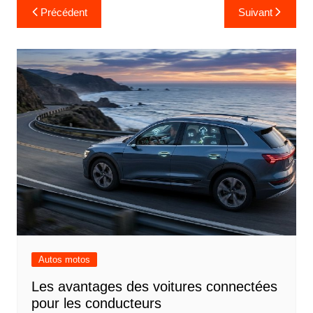
Navigation
Précédent
Suivant
de
l’article
Autos motos
Les avantages des voitures connectées
pour les conducteurs